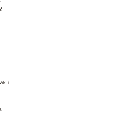
w
ać
wki i
u.