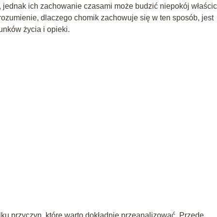
 jednak ich zachowanie czasami może budzić niepokój właścici
Zrozumienie, dlaczego chomik zachowuje się w ten sposób, jest
ków życia i opieki.
?
lku przyczyn, które warto dokładnie przeanalizować. Przede