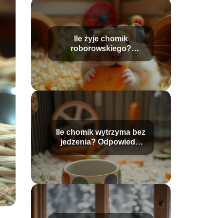
Ile żyje chomik
roborowskiego?
Ciekawe fakty o tym
gatunku
Ile chomik wytrzyma bez
jedzenia? Odpowiedzi
na najważniejsze
pytania