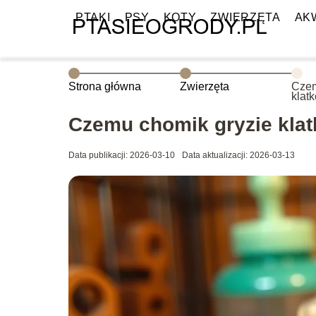
PTAKI
PSY
KOTY
ZWIERZĘTA
AK
Strona główna
Zwierzęta
Czem
klat
przy
Czemu chomik gryzie klat
Data publikacji: 2026-03-10
Data aktualizacji: 2026-03-13