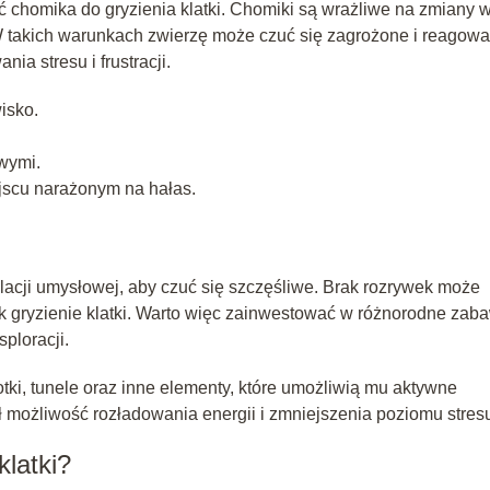
ić chomika do gryzienia klatki. Chomiki są wrażliwe na zmiany 
 W takich warunkach zwierzę może czuć się zagrożone i reagow
ia stresu i frustracji.
isko.
wymi.
ejscu narażonym na hałas.
ulacji umysłowej, aby czuć się szczęśliwe. Brak rozrywek może
k gryzienie klatki. Warto więc zainwestować w różnorodne zaba
ploracji.
ki, tunele oraz inne elementy, które umożliwią mu aktywne
 możliwość rozładowania energii i zmniejszenia poziomu stres
klatki?