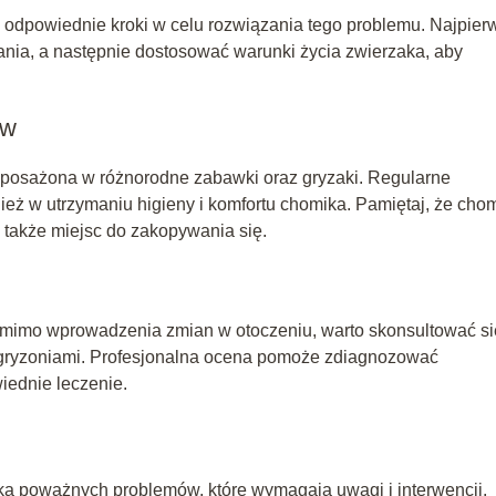
ąć odpowiednie kroki w celu rozwiązania tego problemu. Najpier
nia, a następnie dostosować warunki życia zwierzaka, aby
ów
wyposażona w różnorodne zabawki oraz gryzaki. Regularne
eż w utrzymaniu higieny i komfortu chomika. Pamiętaj, że chom
 a także miejsc do zakopywania się.
 pomimo wprowadzenia zmian w otoczeniu, warto skonsultować si
 gryzoniami. Profesjonalna ocena pomoże zdiagnozować
iednie leczenie.
ką poważnych problemów, które wymagają uwagi i interwencji.