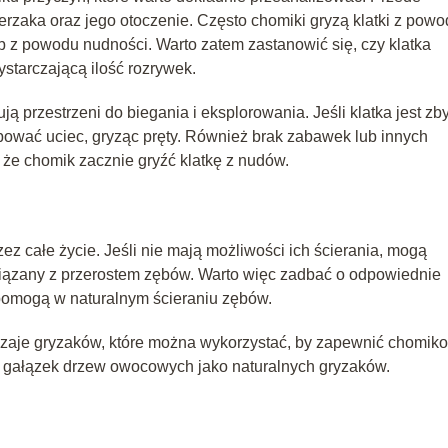
rzaka oraz jego otoczenie. Często chomiki gryzą klatki z pow
lub z powodu nudności. Warto zatem zastanowić się, czy klatka
starczającą ilość rozrywek.
ą przestrzeni do biegania i eksplorowania. Jeśli klatka jest zby
bować uciec, gryząc pręty. Również brak zabawek lub innych
że chomik zacznie gryźć klatkę z nudów.
zez całe życie. Jeśli nie mają możliwości ich ścierania, mogą
związany z przerostem zębów. Warto więc zadbać o odpowiednie
 pomogą w naturalnym ścieraniu zębów.
zaje gryzaków, które można wykorzystać, by zapewnić chomik
 gałązek drzew owocowych jako naturalnych gryzaków.