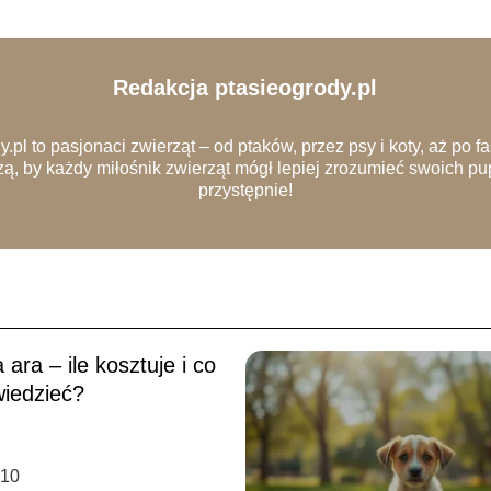
Redakcja ptasieogrody.pl
.pl to pasjonaci zwierząt – od ptaków, przez psy i koty, aż po f
zą, by każdy miłośnik zwierząt mógł lepiej zrozumieć swoich pup
przystępnie!
ara – ile kosztuje i co
wiedzieć?
-10