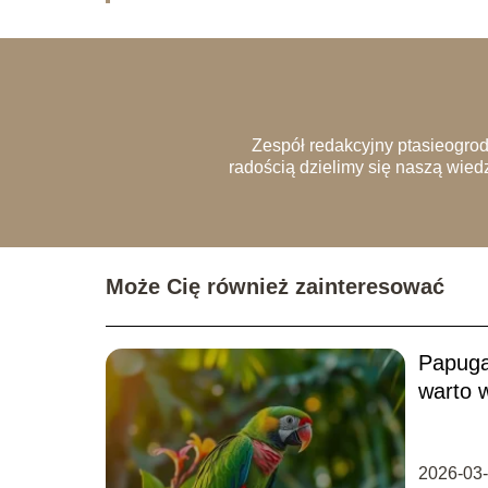
Zespół redakcyjny ptasieogrody
radością dzielimy się naszą wied
Może Cię również zainteresować
Papuga 
warto 
2026-03