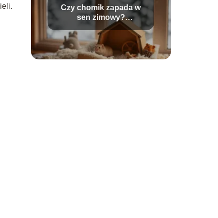
eli.
Czy chomik zapada w
sen zimowy?
Odpowiedzi na
najczęstsze pytania