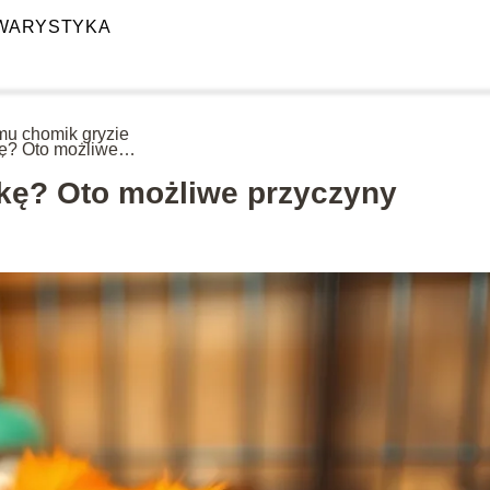
WARYSTYKA
u chomik gryzie
kę? Oto możliwe
czyny
kę? Oto możliwe przyczyny