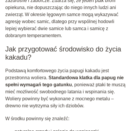
zazdrosne i zaborcze. Zdarza się, że jeden ptak broni
opiekuna, nie dopuszczając do niego innych ludzi ani
zwierząt. W okresie lęgowym samce mogą wykazywać
agresję wobec samic, dlatego przy wspólnej hodowli
lepiej wybierać dwie samice lub samca i samicę z
dobranym temperamentem.
Jak przygotować środowisko do życia
kakadu?
Podstawą komfortowego życia papugi kakadu jest
przestronna woliera.
Standardowa klatka dla papug nie
spełni wymagań tego gatunku
, ponieważ ptaki te muszą
mieć możliwość swobodnego latania i wspinania się.
Woliery powinny być wykonane z mocnego metalu –
drewno nie wytrzyma siły ich dziobów.
W środku powinny się znaleźć: