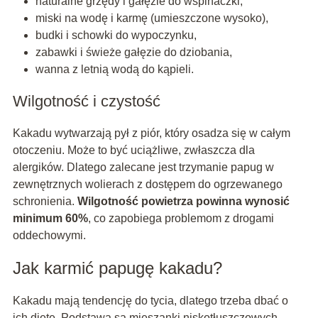
naturalne grzędy i gałęzie do wspinaczki,
miski na wodę i karmę (umieszczone wysoko),
budki i schowki do wypoczynku,
zabawki i świeże gałęzie do dziobania,
wanna z letnią wodą do kąpieli.
Wilgotność i czystość
Kakadu wytwarzają pył z piór, który osadza się w całym
otoczeniu. Może to być uciążliwe, zwłaszcza dla
alergików. Dlatego zalecane jest trzymanie papug w
zewnętrznych wolierach z dostępem do ogrzewanego
schronienia.
Wilgotność powietrza powinna wynosić
minimum 60%
, co zapobiega problemom z drogami
oddechowymi.
Jak karmić papugę kakadu?
Kakadu mają tendencję do tycia, dlatego trzeba dbać o
ich dietę. Podstawą są mieszanki niskotłuszczowych