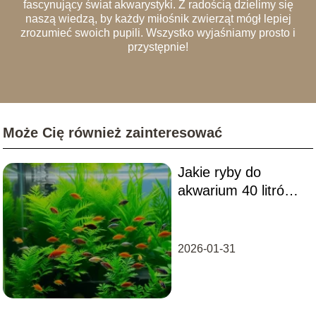
fascynujący świat akwarystyki. Z radością dzielimy się
naszą wiedzą, by każdy miłośnik zwierząt mógł lepiej
zrozumieć swoich pupili. Wszystko wyjaśniamy prosto i
przystępnie!
Może Cię również zainteresować
Jakie ryby do
akwarium 40 litrów?
Przewodnik dla
początkujących
2026-01-31