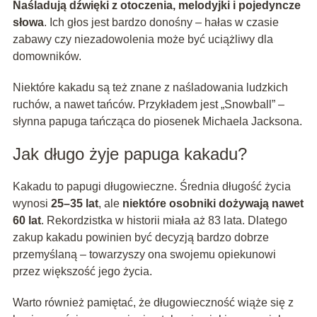
Naśladują dźwięki z otoczenia, melodyjki i pojedyncze
słowa
. Ich głos jest bardzo donośny – hałas w czasie
zabawy czy niezadowolenia może być uciążliwy dla
domowników.
Niektóre kakadu są też znane z naśladowania ludzkich
ruchów, a nawet tańców. Przykładem jest „Snowball” –
słynna papuga tańcząca do piosenek Michaela Jacksona.
Jak długo żyje papuga kakadu?
Kakadu to papugi długowieczne. Średnia długość życia
wynosi
25–35 lat
, ale
niektóre osobniki dożywają nawet
60 lat
. Rekordzistka w historii miała aż 83 lata. Dlatego
zakup kakadu powinien być decyzją bardzo dobrze
przemyślaną – towarzyszy ona swojemu opiekunowi
przez większość jego życia.
Warto również pamiętać, że długowieczność wiąże się z