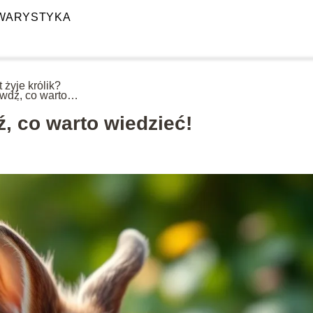
WARYSTYKA
at żyje królik?
wdź, co warto
zieć!
dź, co warto wiedzieć!