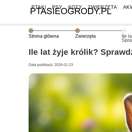
PTAKI
PSY
KOTY
ZWIERZĘTA
AK
Strona główna
Zwierzęta
Ile l
Spra
wied
Ile lat żyje królik? Spraw
Data publikacji: 2026-01-23