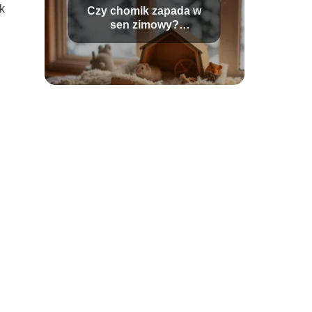
k
Czy chomik zapada w
sen zimowy?
Odpowiedzi na
najczęstsze pytania