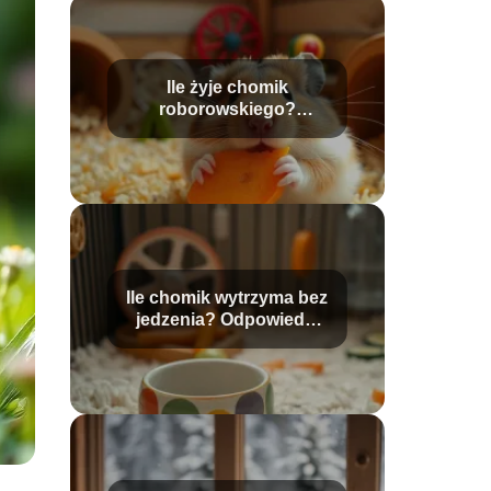
Ile żyje chomik
roborowskiego?
Ciekawe fakty o tym
gatunku
Ile chomik wytrzyma bez
jedzenia? Odpowiedzi
na najważniejsze
pytania