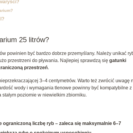
kwaryści?
warium?
l?
rium 25 litrów?
itrów powinien być bardzo dobrze przemyślany. Należy unikać ry
dużo przestrzeni do pływania. Najlepiej sprawdzą się
gatunki
graniczoną przestrzeń
.
nieprzekraczającej 3–4 centymetrów. Warto też zwrócić uwagę 
wardość wody i wymagania tlenowe powinny być kompatybilne z
 stałym poziomie w niewielkim zbiorniku.
 ograniczoną liczbę ryb – zaleca się maksymalnie 6–7
 większą rybę o spokojnym usposobieniu.