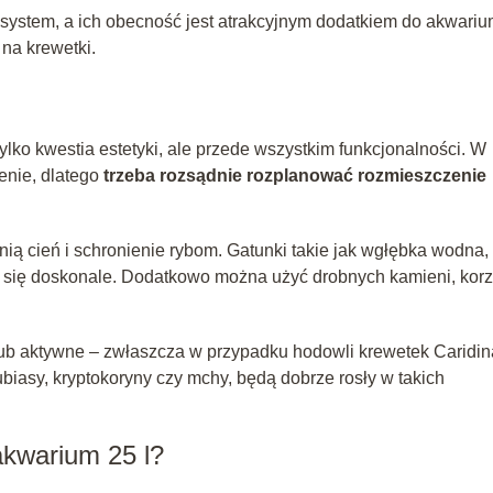
ystem, a ich obecność jest atrakcyjnym dodatkiem do akwariu
 na krewetki.
lko kwestia estetyki, ale przede wszystkim funkcjonalności. W
enie, dlatego
trzeba rozsądnie rozplanować rozmieszczenie
ią cień i schronienie rybom. Gatunki takie jak wgłębka wodna,
ą się doskonale. Dodatkowo można użyć drobnych kamieni, korz
lub aktywne – zwłaszcza w przypadku hodowli krewetek Caridin
biasy, kryptokoryny czy mchy, będą dobrze rosły w takich
akwarium 25 l?