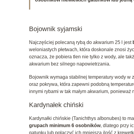
Bojownik syjamski
Najczęściej polecaną rybą do akwarium 25 l jest
weloniastych płetwach, która doskonale znosi ży
oznacza, że pobiera tlen nie tylko z wody, ale ta
akwarium bez silnego napowietrzania.
Bojownik wymaga stabilnej temperatury wody w z
oraz pokrywa, która zapewni podobną temperaturę
innymi rybami w tak małym akwarium, ponieważ 
Kardynałek chiński
Kardynałki chińskie (Tanichthys albonubes) to ma
grupach minimum 6 osobników
, dlatego przy 
gatunku lub połączyć ich mniejszą ilość z krewet