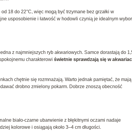
– od 18 do 22°C, więc mogą być trzymane bez grzałki w
ojne usposobienie i łatwość w hodowli czynią je idealnym wybo
jedna z najmniejszych ryb akwariowych. Samce dorastają do 1,
 spokojnemu charakterowi
świetnie sprawdzają się w akwaria
unkach chętnie się rozmnażają. Warto jednak pamiętać, że mają
podawać drobno zmielony pokarm. Dobrze znoszą obecność
ginalne biało-czarne ubarwienie z błękitnymi oczami nadaje
iej kolorowe i osiągają około 3–4 cm długości.