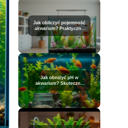
Jak obliczyć pojemność
akwarium? Praktyczny
przewodnik
Jak obniżyć pH w
akwarium? Skuteczne
metody i porady