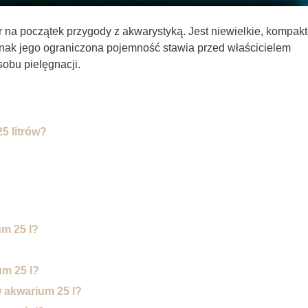
r na początek przygody z akwarystyką. Jest niewielkie, kompak
nak jego ograniczona pojemność stawia przed właścicielem
obu pielęgnacji.
5 litrów?
m 25 l?
um 25 l?
 akwarium 25 l?