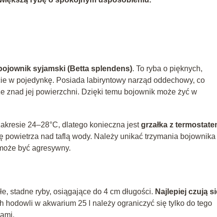
bojownik syjamski (Betta splendens)
. To ryba o pięknych,
cie w pojedynkę. Posiada labiryntowy narząd oddechowy, co
kże znad jej powierzchni. Dzięki temu bojownik może żyć w
akresie 24–28°C, dlatego konieczna jest
grzałka z termostat
 powietrza nad taflą wody. Należy unikać trzymania bojownika
może być agresywny.
łe, stadne ryby, osiągające do 4 cm długości.
Najlepiej czują s
ich hodowli w akwarium 25 l należy ograniczyć się tylko do tego
kami.