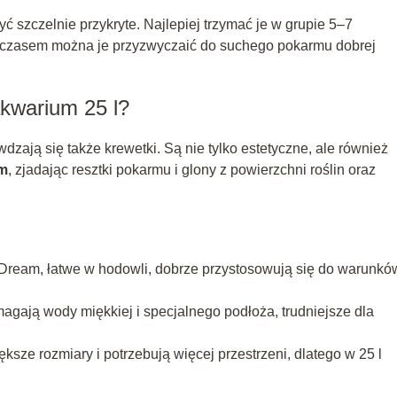
 szczelnie przykryte. Najlepiej trzymać je w grupie 5–7
z czasem można je przyzwyczaić do suchego pokarmu dobrej
kwarium 25 l?
ają się także krewetki. Są nie tylko estetyczne, ale również
um
, zjadając resztki pokarmu i glony z powierzchni roślin oraz
 Dream, łatwe w hodowli, dobrze przystosowują się do warunkó
agają wody miękkiej i specjalnego podłoża, trudniejsze dla
ksze rozmiary i potrzebują więcej przestrzeni, dlatego w 25 l