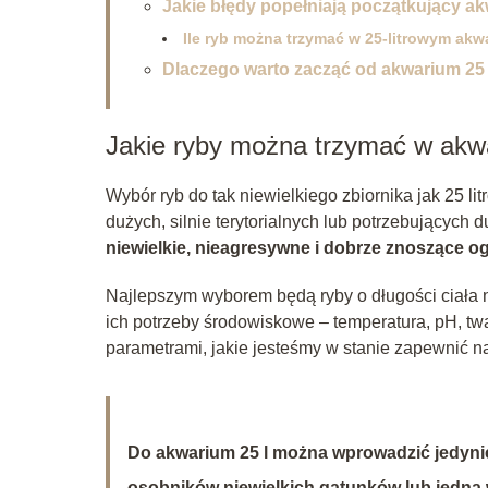
Jakie błędy popełniają początkujący a
Ile ryb można trzymać w 25-litrowym ak
Dlaczego warto zacząć od akwarium 25 
Jakie ryby można trzymać w akwa
Wybór ryb do tak niewielkiego zbiornika jak 25 l
dużych, silnie terytorialnych lub potrzebujących 
niewielkie, nieagresywne i dobrze znoszące o
Najlepszym wyborem będą ryby o długości ciała 
ich potrzeby środowiskowe – temperatura, pH, t
parametrami, jakie jesteśmy w stanie zapewnić na
Do akwarium 25 l można wprowadzić jedynie
osobników niewielkich gatunków lub jedną