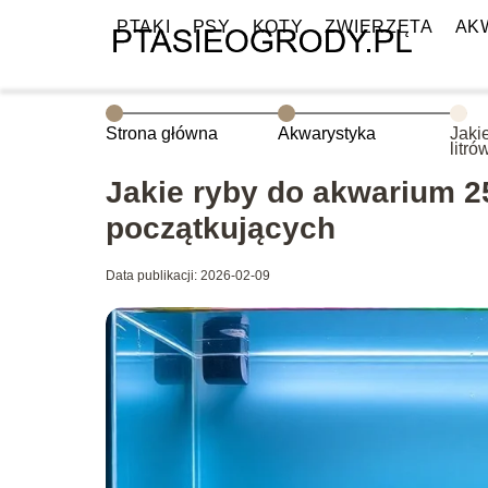
PTAKI
PSY
KOTY
ZWIERZĘTA
AK
Strona główna
Akwarystyka
Jaki
litr
pocz
Jakie ryby do akwarium 2
początkujących
Data publikacji: 2026-02-09