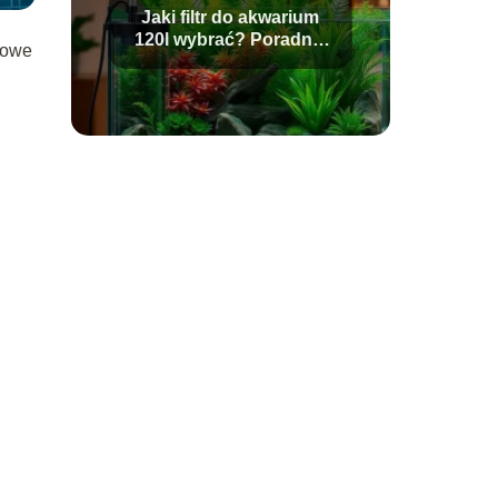
Jaki filtr do akwarium
120l wybrać? Poradnik
towe
dla akwarystów