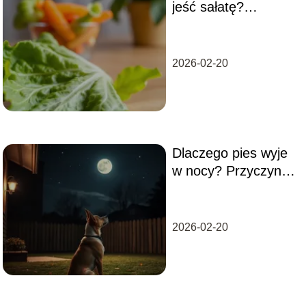
jeść sałatę?
Sprawdź, co mu
podawać
2026-02-20
Dlaczego pies wyje
w nocy? Przyczyny i
sposoby na
rozwiązanie
problemu
2026-02-20