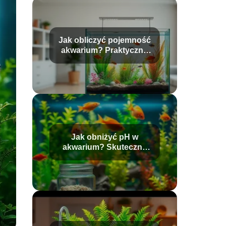
Jak obliczyć pojemność
akwarium? Praktyczny
przewodnik
Jak obniżyć pH w
akwarium? Skuteczne
metody i porady