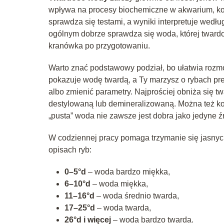
wpływa na procesy biochemiczne w akwarium, kon
sprawdza się testami, a wyniki interpretuje wedł
ogólnym dobrze sprawdza się woda, której tward
kranówka po przygotowaniu.
Warto znać podstawowy podział, bo ułatwia rozm
pokazuje wodę twardą, a Ty marzysz o rybach pr
albo zmienić parametry. Najprościej obniża się t
destylowaną lub demineralizowaną. Można też korz
„pusta” woda nie zawsze jest dobra jako jedyne ź
W codziennej pracy pomaga trzymanie się jasnych 
opisach ryb:
0–5°d
– woda bardzo miękka,
6–10°d
– woda miękka,
11–16°d
– woda średnio twarda,
17–25°d
– woda twarda,
26°d i więcej
– woda bardzo twarda.