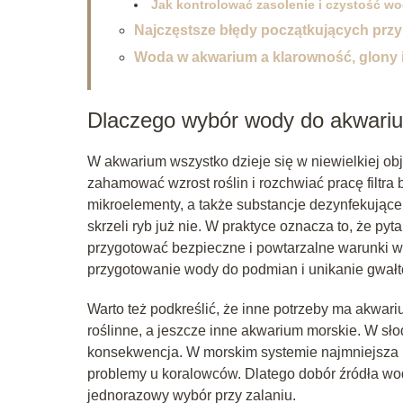
Jak kontrolować zasolenie i czystość 
Najczęstsze błędy początkujących prz
Woda w akwarium a klarowność, glony 
Dlaczego wybór wody do akwariu
W akwarium wszystko dzieje się w niewielkiej obj
zahamować wzrost roślin i rozchwiać pracę filtra
mikroelementy, a także substancje dezynfekujące
skrzeli ryb już nie. W praktyce oznacza to, że py
przygotować bezpieczne i powtarzalne warunki w 
przygotowanie wody do podmian i unikanie gwał
Warto też podkreślić, że inne potrzeby ma akwar
roślinne, a jeszcze inne akwarium morskie. W słod
konsekwencja. W morskim systemie najmniejsza k
problemy u koralowców. Dlatego dobór źródła wod
jednorazowy wybór przy zalaniu.