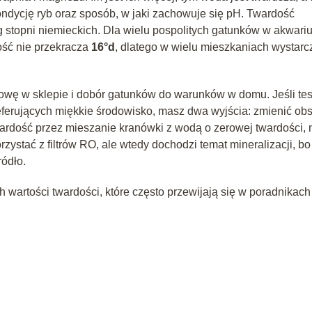
dycję ryb oraz sposób, w jaki zachowuje się pH. Twardość
ug stopni niemieckich. Dla wielu pospolitych gatunków w akwari
ość nie przekracza
16°d
, dlatego w wielu mieszkaniach wystarc
owę w sklepie i dobór gatunków do warunków w domu. Jeśli tes
eferujących miękkie środowisko, masz dwa wyjścia: zmienić ob
wardość przez mieszanie kranówki z wodą o zerowej twardości, 
ystać z filtrów RO, ale wtedy dochodzi temat mineralizacji, bo
ródło.
wartości twardości, które często przewijają się w poradnikach 