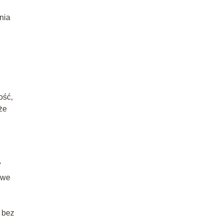
nia
ość,
że
7
owe
 bez