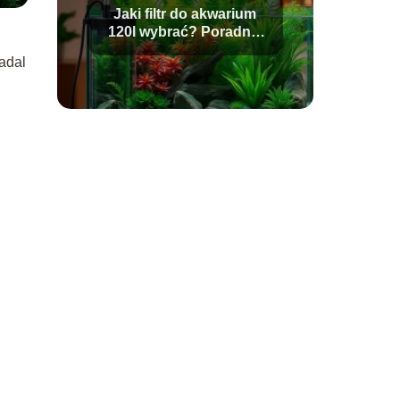
Jaki filtr do akwarium
120l wybrać? Poradnik
dla akwarystów
nadal