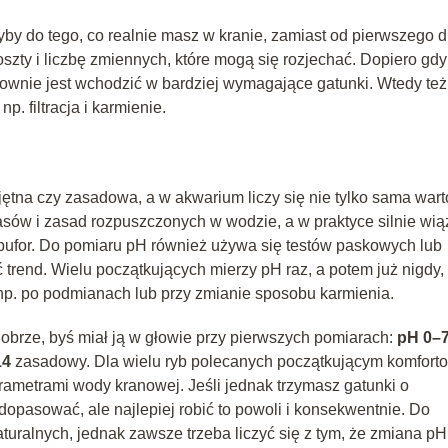
ryby do tego, co realnie masz w kranie, zamiast od pierwszego d
szty i liczbę zmiennych, które mogą się rozjechać. Dopiero gdy
ownie jest wchodzić w bardziej wymagające gatunki. Wtedy też
p. filtracja i karmienie.
ętna czy zasadowa, a w akwarium liczy się nie tylko sama wart
wasów i zasad rozpuszczonych w wodzie, a w praktyce silnie wią
ak bufor. Do pomiaru pH również używa się testów paskowych lub
 trend. Wielu początkujących mierzy pH raz, a potem już nigdy,
np. po podmianach lub przy zmianie sposobu karmienia.
i dobrze, byś miał ją w głowie przy pierwszych pomiarach:
pH 0–
14
zasadowy. Dla wielu ryb polecanych początkującym komfort
arametrami wody kranowej. Jeśli jednak trzymasz gatunki o
pasować, ale najlepiej robić to powoli i konsekwentnie. Do
turalnych, jednak zawsze trzeba liczyć się z tym, że zmiana pH