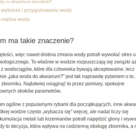
wody w akwarium morskim?
y wyborze i przygotowaniu wody
i mętna woda
m ma takie znaczenie?
ętości, więc nawet drobna zmiana wody potrafi wywołać stres u 
 biologicznego. To właśnie w wodzie rozpuszczają się związki az
 z wodociągów, które dla człowieka bywają akceptowalne, lecz 
tanie „jaka woda do akwarium?” jest tak naprawdę pytaniem o to, 
zbiorniku. Najłatwiej osiągnąć to przez pomiary, spokojne
townych skoków parametrów.
ium ogólne z popularnymi rybami dla początkujących, inne akwa
kiej wodzie często „wybacza się” więcej, ale nadal liczy się
umulacja metali lub krzemianów potrafi napędzić glony i wywo
y to decyzja, która wpływa na codzienną obsługę zbiornika, a 