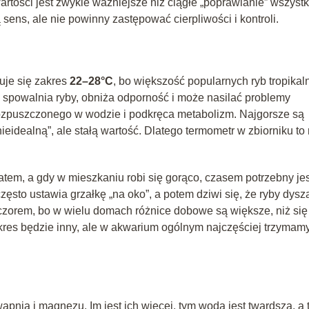
artości jest zwykle ważniejsze niż ciągłe „poprawianie” wszyst
sens, ale nie powinny zastępować cierpliwości i kontroli.
je się zakres
22–28°C
, bo większość popularnych ryb tropikal
a spowalnia ryby, obniża odporność i może nasilać problemy
 rozpuszczonego w wodzie i podkręca metabolizm. Najgorsze są
ieidealną”, ale stałą wartość. Dlatego termometr w zbiorniku to 
atem, a gdy w mieszkaniu robi się gorąco, czasem potrzebny jes
zęsto ustawia grzałkę „na oko”, a potem dziwi się, że ryby dysz
ieczorem, bo w wielu domach różnice dobowe są większe, niż się
akres będzie inny, ale w akwarium ogólnym najczęściej trzymamy
apnia i magnezu. Im jest ich więcej, tym woda jest twardsza, a 