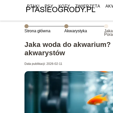
PTAKI
PSY
KOTY
ZWIERZĘTA
AK
Strona główna
Akwarystyka
Jaka
Pora
akwa
Jaka woda do akwarium? 
akwarystów
Data publikacji: 2026-02-11