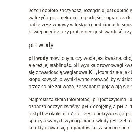
Jeżeli dopiero zaczynasz, rozsądnie jest dobrać 
walczyć z parametrami. To podejście ogranicza ko
nabierzesz wprawy w testach i podmianach, sens
łatwiej ocenisz, czy problemem jest twardość, czy n
pH wody
pH wody
mówi o tym, czy woda jest kwaśna, oboj
ale też jej stabilność. pH wynika z równowagi k
się z twardością węglanową
KH
, która działa j
kropelkowych, a wyniki warto notować, by widzieć
przez co nie zauważa, że wahania pojawiają się 
Najprostsza skala interpretacji pH jest czytelna 
oznacza odczyn kwaśny,
pH 7
obojętny, a
pH 7–
jest pH w okolicach
7
, co często pokrywa się z p
sprecyzowanych wymaganiach, wtedy pH trzeba do
korekty używa się preparatów, a czasem metod na