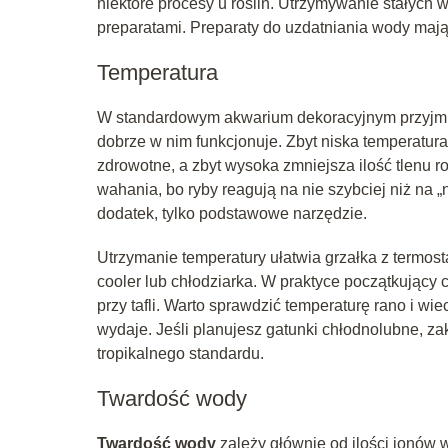
niektóre procesy u roślin. Utrzymywanie stałych w
preparatami. Preparaty do uzdatniania wody mają 
Temperatura
W standardowym akwarium dekoracyjnym przyjmu
dobrze w nim funkcjonuje. Zbyt niska temperatur
zdrowotne, a zbyt wysoka zmniejsza ilość tlenu
wahania, bo ryby reagują na nie szybciej niż na „n
dodatek, tylko podstawowe narzędzie.
Utrzymanie temperatury ułatwia grzałka z termost
cooler lub chłodziarka. W praktyce początkujący c
przy tafli. Warto sprawdzić temperaturę rano i w
wydaje. Jeśli planujesz gatunki chłodnolubne, z
tropikalnego standardu.
Twardość wody
Twardość wody
zależy głównie od ilości jonów w