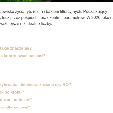
isko życia ryb, roślin i bakterii filtracyjnych. Początkujący
r, lecz przez pośpiech i brak kontroli parametrów. W 2026 roku 
ażniejsze niż idealne liczby.
takie znaczenie?
a kontrolować na start?
tylowana, demineralizowana czy RO?
ok po kroku?
odczas podmian?
um słodkowodnym?