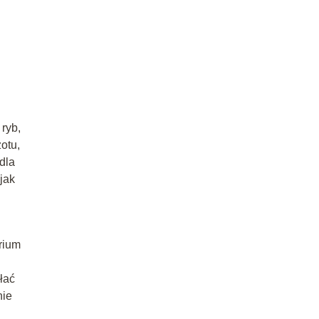
ryb,
otu,
dla
jak
rium
łać
nie