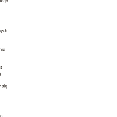
kiego
nych
nie
t
ą
 się
to